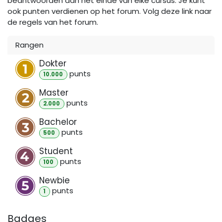
beantwoorden aan het einde van elke cursus. Je kunt
ook punten verdienen op het forum. Volg deze link naar
de regels van het forum.
Rangen
Dokter
punt
s
10.000
Master
punt
s
2.000
Bachelor
punt
s
500
Student
punt
s
100
Newbie
punt
s
1
Badges